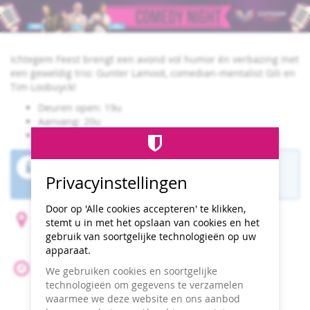
Comedy
Ga naar de
hoofdinhoud
Night
13
Ichtegem Feest brengt een avond vol humor én verbazing met
een geweldig trio: Gunter Lamoot, comedian-mentalist Gili en
juni
Tim Loobuyck!
2026
Deuren open: 19u
Aanvang: 20u
Pauze voorzien
De verkoopperiode voor dit evenement is
Privacyinstellingen
afgelopen.
Door op 'Alle cookies accepteren' te klikken,
LDC De Ster
stemt u in met het opslaan van cookies en het
Engelstraat 54
gebruik van soortgelijke technologieën op uw
8480 Ichtegem
apparaat.
13 juni 2026
We gebruiken cookies en soortgelijke
Begin:
20:00
technologieën om gegevens te verzamelen
Voeg toe aan kalender
waarmee we deze website en ons aanbod