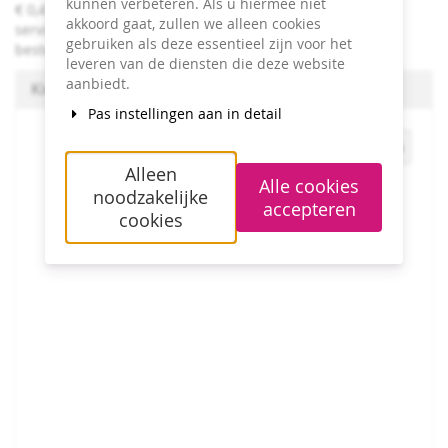
kunnen verbeteren. Als u hiermee niet
€ 0,45 per bestelling plus 2.5 % per bestelling aan
akkoord gaat, zullen we alleen cookies
servicekosten zullen worden toegevoegd aan iedere
gebruiken als deze essentieel zijn voor het
bestelling.
leveren van de diensten die deze website
aanbiedt.
Kies een zitplaats om te boeken
Pas instellingen aan in detail
Alleen
Alle cookies
noodzakelijke
accepteren
cookies