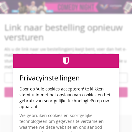
Comedy
Ga naar de
hoofdinhoud
Night
Link naar bestelling opnieuw
13
juni
versturen
2026
Als u de link naar uw bestelling(en) kwijt bent, voer dan het e-
mailadres in dat u voor uw bestelling hebt gebruikt. Wij
sturen u dan een e-mail met links naar alle bestellingen die u
met dit e-mailadres hebt geplaatst.
E-
Privacyinstellingen
mail
Door op 'Alle cookies accepteren' te klikken,
Verstuur links
stemt u in met het opslaan van cookies en het
gebruik van soortgelijke technologieën op uw
Contact
Cookie-instellingen
Colofon
Privacy
apparaat.
mogelijk gemaakt door pretix
We gebruiken cookies en soortgelijke
technologieën om gegevens te verzamelen
waarmee we deze website en ons aanbod