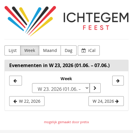
Ga naar de
Ichtegem
hoofdinhoud
Feest
VZW
Lijst
Week
Maand
Dag
iCal
Evenementen in W 23, 2026 (01.06. – 07.06.)
Kies
Week
een
week
W 22, 2026
W 24, 2026
om
weer
mogelijk gemaakt door pretix
te